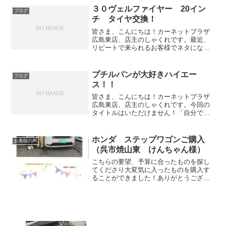
３０ヴェルファイヤー 20イン
ブログ
チ タイヤ交換！
皆さま、こんにちは！カーネットプラザ
広島東店、店主のしゃくれです。最近、
リピートで来られるお客様でネタになっ
てるのも少し嬉しかったりします！今日
は、先日ステアリングを交換したお客様
なんですが、今、装着されている２０イ
プチルパンが大好きハイエー
ブログ
ンチのタイヤホイールは以...
ス！！
皆さま、こんにちは！カーネットプラザ
広島東店、店主のしゃくれです。今回の
タイトルはいただけません！「自分で言
うなー」全国で、２００系ハイエースの
被害が多発しておりますって言われても
どこで？の人が多いと思います！！！特
ホンダ ステップワゴンご購入
お客様の声
にひどいのは、都市圏で一...
（呉市焼山東 けんちゃん様）
こちらの要望、予算に合ったものを探し
てくださり大変気に入ったものを購入す
ることができました！ありがとうござい
ました(^^♪