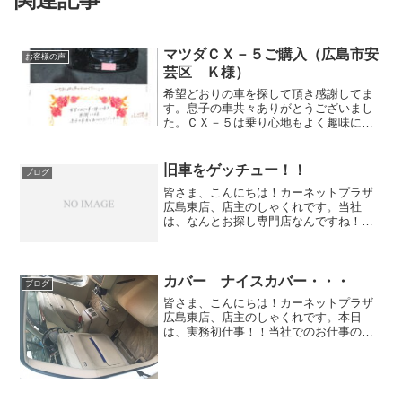
マツダＣＸ－５ご購入（広島市安
お客様の声
芸区 Ｋ様）
希望どおりの車を探して頂き感謝してま
す。息子の車共々ありがとうございまし
た。ＣＸ－５は乗り心地もよく趣味にも
ぴったりです。大切に乗ります。
旧車をゲッチュー！！
ブログ
皆さま、こんにちは！カーネットプラザ
広島東店、店主のしゃくれです。当社
は、なんとお探し専門店なんですね！
「知っとるわいそんな事」と言わず聞い
てください！たまに、ネタがないときは
過去の回想録も混ぜますね！今まで、た
くさんの車をお探しして参りま...
カバー ナイスカバー・・・
ブログ
皆さま、こんにちは！カーネットプラザ
広島東店、店主のしゃくれです。本日
は、実務初仕事！！当社でのお仕事の中
でも色々な工賃仕事があります！の中で
も最強に工賃が合わないお仕事がありま
す・・・これはお客様から「こんなんす
ぐできますよね！工賃そんな...