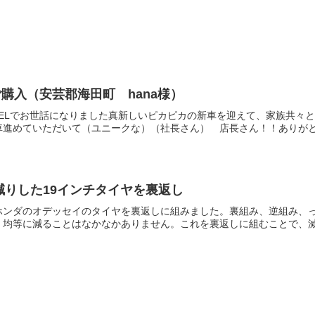
購入（安芸郡海田町 hana様）
EZELでお世話になりました真新しいピカピカの新車を迎えて、家族共
進めていただいて（ユニークな）（社長さん） 店長さん！！ありがとう
減りした19インチタイヤを裏返し
ホンダのオデッセイのタイヤを裏返しに組みました。裏組み、逆組み、
均等に減ることはなかなかありません。これを裏返しに組むことで、減っ