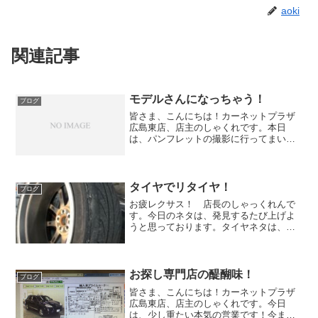
aoki
関連記事
モデルさんになっちゃう！
ブログ
皆さま、こんにちは！カーネットプラザ
広島東店、店主のしゃくれです。本日
は、パンフレットの撮影に行ってまいり
ました！日頃から、写真に取られるのは
大嫌いな自分なのですが、会社のため
に、奮起してたくさん写真を撮りまし
た。スタジオでの撮影でした！「...
タイヤでリタイヤ！
ブログ
お疲レクサス！ 店長のしゃっくれんで
す。今日のネタは、発見するたび上げよ
うと思っております。タイヤネタは、い
ろいろあります。量販店さんなどでは、
つるっぱげのタイヤやワイヤーまで出て
しまっているタイヤを注意喚起で置いて
あったりします。これは、...
お探し専門店の醍醐味！
ブログ
皆さま、こんにちは！カーネットプラザ
広島東店、店主のしゃくれです。今日
は、少し重たい本気の営業です！今まで