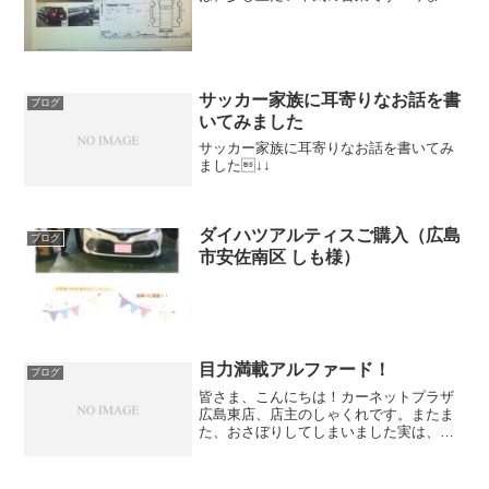
は、営業なんかそうじゃないんか微妙な
ブログですが、今日は、本気で営業させ
てください！！「お探し専門店」聞きな
れない言葉だと思いますが！...
サッカー家族に耳寄りなお話を書
ブログ
いてみました
サッカー家族に耳寄りなお話を書いてみ
ました↓↓
ダイハツアルティスご購入（広島
ブログ
市安佐南区 しも様）
目力満載アルファード！
ブログ
皆さま、こんにちは！カーネットプラザ
広島東店、店主のしゃくれです。またま
た、おさぼりしてしまいました実は、ネ
タはあったんですが・・・頑張って書き
ますー！今日は、地味にやってた納車の
ためにやっている作業の一つをあげたい