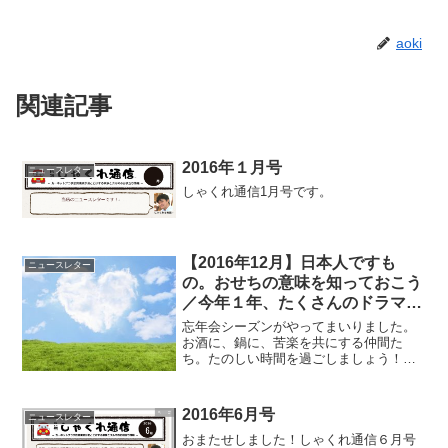
aoki
関連記事
2016年１月号
ニュースレター
しゃくれ通信1月号です。
【2016年12月】日本人ですも
ニュースレター
の。おせちの意味を知っておこう
／今年１年、たくさんのドラマに
出会えました！
忘年会シーズンがやってまいりました。
お酒に、鍋に、苦楽を共にする仲間た
ち。たのしい時間を過ごしましょう！肝
臓くんも、一年間おつかれさま！もうち
ょっとだけ頑張ってね。＝ひろしまぐら
し♪＝ 日本人ですもの。おせちの意味を
2016年6月号
ニュースレター
知っておこう12月、師走...
おまたせしました！しゃくれ通信６月号