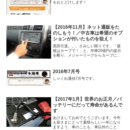
をおとどけします！
【2016年11月】ネット通販をた
ニュースレター
のしもう！／中古車は希望のオプ
ションが付いたものを狙え！
黒田引退。。。さみしい限りです。「最
後はカープで！」と、年棒20億円の提示
を断り、メジャーリーグからカープに復
帰した黒田。グローブには「感謝」の２
文字。まさに男気！俺も男気と感謝を大
切に精進する！＝ひろしまぐらし♪＝ ネ
2016年7月号
ニュースレター
ット通販をたのしもう...
しゃくれ通信7月号です。
【2017年1月】世界のお正月／バ
ニュースレター
ッテリーにだって寿命があるんで
す
あけましておめでとうございます。今年
も皆さまにとって素晴らしい一年になり
ますよう、車のことも、車以外のこと