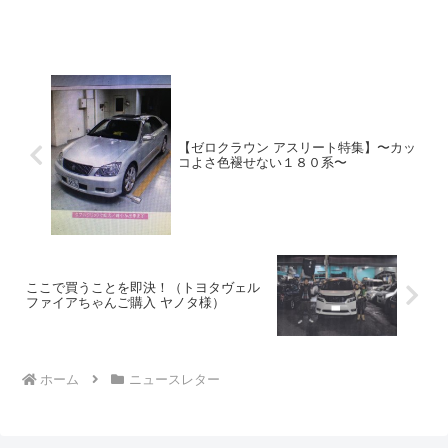
も、全力サポートさせていただきます。
さあ2017年、行きまっせ！！＝ひろしま
ぐらし♪＝ 世界のお正月事情「あけまし
ておめでとう。」新年...
【ゼロクラウン アスリート特集】〜カッ
コよさ色褪せない１８０系〜
ここで買うことを即決！（トヨタヴェル
ファイアちゃんご購入 ヤノタ様）
ホーム
ニュースレター