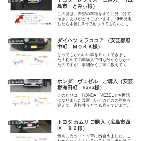
お客様の声
島市 とみぃ様）
この度は、希望の車種をすぐに見つけて
頂き、ありがとうございます。LINE見返
したら本当に3日で見つけてもらいまし
た。”すぐには見つからんだろうなぁ”て思
ってたので、本当にビックリしました。
しかもハイブリッド…この価格で！？と
ダイハツ ミラココア （安芸郡府
お客様の声
感動を覚えました...
中町 ＭＯＫＡ様）
とってもかわいい車をＧｅｔできまし
た！初めての車購入で何も分からなかっ
たのですが、事細かく丁寧に教えてくだ
さり、寄り添ってくださる事で、安心し
てお願いすることができました！初めて
の愛車、大切にします(^^) この度は本当
ホンダ ヴェゼル ご購入（安芸
お客様の声
にありがとうございま...
郡海田町 hana様）
このたびは HONDA VEZELでお世話
になりました真新しいピカピカの新車を
迎えて、家族共々とても喜んでいます。
いろいろ相談にものってもらえてとても
お忙しい中、購入・納車進めていただい
て（ユニークな）（社長さん） 店長さ
トヨタ カムリ ご購入（広島市西
お客様の声
ん！！ありがとうご...
区 ８６様）
最高にカッコイイ車に出会えました。こ
れからたくさんいろいろな所に出かけて