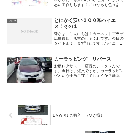
思い出作りします！これからも色々よろ
しくお願いしますっ！！
とにかく安い２００系ハイエー
ブログ
ス！その１
皆さま、こんにちは！カーネットプラザ
広島東店、店主のしゃくれです。今日の
タイトルで、まず訂正です！ハイエース
ではなく、兄弟車のレジアスエースのお
話です。お話の始まりは、今会社で使わ
れてた、マツダのボンゴのエンジンが壊
カーラッピング リバース
ブログ
れてしまって、「安いボン...
お疲レクサス！ 店長のシャクレんで
す。今日は、短文ですが、カーラッピン
グという手法ご存じでしょうか？基本的
にお車を大切にされてる人がされる、簡
単に言うと車にシールを張る作業です。
いろいろな、パターンがあるんですが、
分かりやすいのだと、アニメ...
BMW X1 ご購入 （やぎ様）