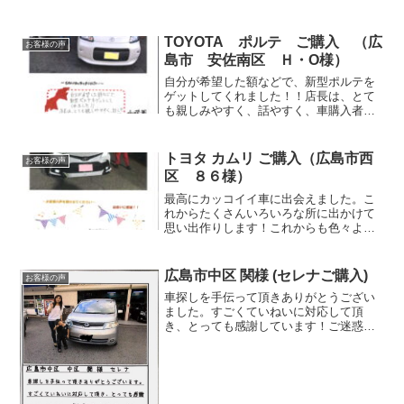
TOYOTA ポルテ ご購入 （広
お客様の声
島市 安佐南区 Ｈ・O様）
自分が希望した額などで、新型ポルテを
ゲットしてくれました！！店長は、とて
も親しみやすく、話やすく、車購入者に
はオイル代も無料という太っ腹な店舗で
す。約８年前の旧ポルテもここでゲット
しています。この店舗での出会いと縁に
トヨタ カムリ ご購入（広島市西
お客様の声
感謝！！
区 ８６様）
最高にカッコイイ車に出会えました。こ
れからたくさんいろいろな所に出かけて
思い出作りします！これからも色々よろ
しくお願いしますっ！！
広島市中区 関様 (セレナご購入)
お客様の声
車探しを手伝って頂きありがとうござい
ました。すごくていねいに対応して頂
き、とっても感謝しています！ご迷惑を
たくさんおかけし、わがままを言わせて
頂きありがとうございました。