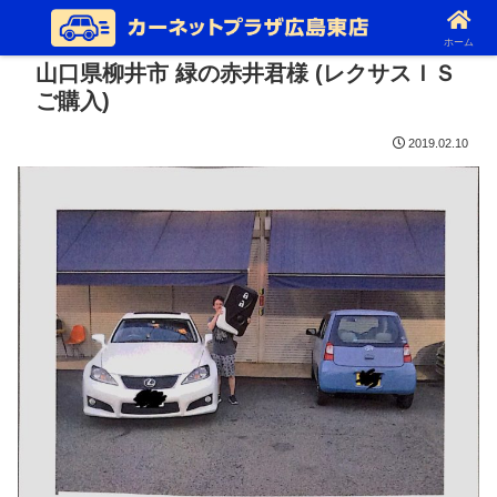
ホーム
山口県柳井市 緑の赤井君様 (レクサスＩＳ
ご購入)
2019.02.10