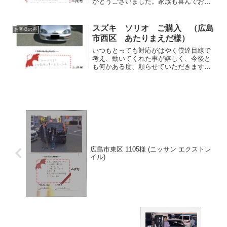
がとうございました。家族も喜んでお
り、大変満足しております。今後ともよ
ろしくお願い致します。
スズキ ソリオ ご購入 （広島
お客様の声
市西区 あたりまえだ様）
いつもとっても対応がはやく僕達目線で
考え、動いてくれた事が嬉しく、今後と
も何かある度、頼らせていただきます。
周りの人に紹介したい車屋さんNO１で
す。
航成より最初からい
つも対応や連絡が丁寧で、...
広島市東区 1105様 (ニッサン エクストレ
イル)